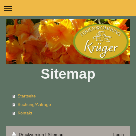
Sitemap
Startseite
Buchung/Anfrage
Kontakt
Druckversion
|
Sitemap
Login